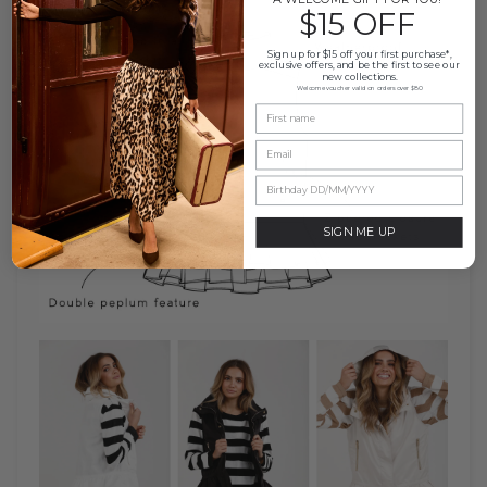
$15 OFF
Sign up for $15 off your first purchase*,
exclusive offers, and be the first to see our
new collections.
Welcome voucher valid on orders over $80
SIGN ME UP