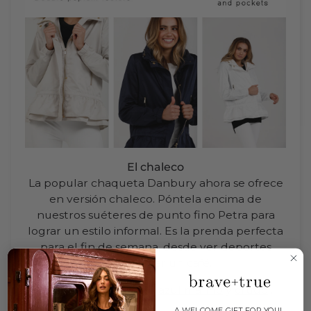
El chaleco
La popular chaqueta Danbury ahora se ofrece
en versión chaleco. Póntela encima de
nuestros suéteres de punto fino Petra para
lograr un estilo informal. Es la prenda perfecta
para el fin de semana, desde ver deportes
hasta tomar un café.
Disponible en
negro
,
azul marino
y
crudo
.
A WELCOME GIFT FOR YOU!